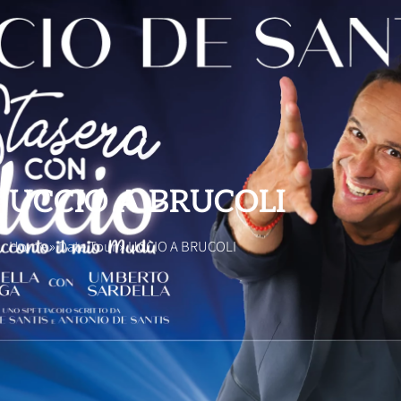
UCCIO A BRUCOLI
Home
»
Date Tour
»
UCCIO A BRUCOLI